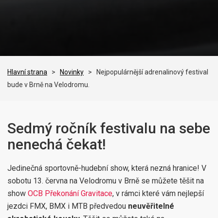
Hlavní strana
>
Novinky
> Nejpopulárnější adrenalinový festival
bude v Brně na Velodromu.
Sedmý ročník festivalu na sebe
nenechá čekat!
Jedinečná sportovně-hudební show, která nezná hranice! V
sobotu 13. června na Velodromu v Brně se můžete těšit na
show
OCB Překonání Gravitace
, v rámci které vám nejlepší
jezdci FMX, BMX i MTB předvedou
neuvěřitelné