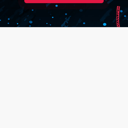
NEBOJTE SE S NÁMI NAVÁZAT
KONTAKT
Žádný email u nás
neskončí v koši
info@prekonanigravitace.cz