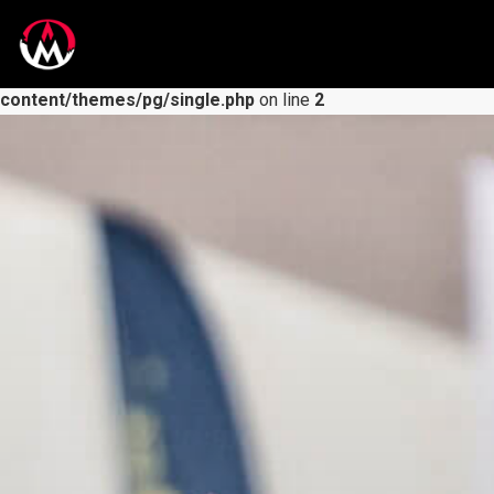
Warning
: Undefined variable $post_id in
/data/web/virtuals/103672/virtual/www/domains/prekonani
content/themes/pg/single.php
on line
2