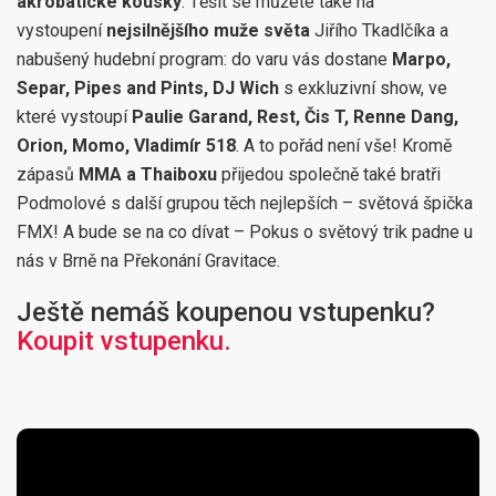
akrobatické kousky
. Těšit se můžete také na
vystoupení
nejsilnějšího muže světa
Jiřího Tkadlčíka a
nabušený hudební program: do varu vás dostane
Marpo,
Separ, Pipes and Pints, DJ Wich
s exkluzivní show, ve
které vystoupí
Paulie Garand, Rest, Čis T, Renne Dang,
Orion, Momo, Vladimír 518
. A to pořád není vše! Kromě
zápasů
MMA a Thaiboxu
přijedou společně také bratři
Podmolové s další grupou těch nejlepších – světová špička
FMX! A bude se na co dívat – Pokus o světový trik padne u
nás v Brně na Překonání Gravitace.
Ještě nemáš koupenou vstupenku?
Koupit vstupenku.